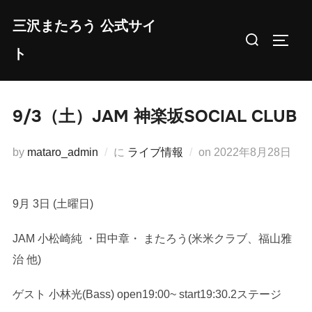
コ
三沢またろう 公式サイ
ン
検
サイド
テ
ト
索
ン
対
ツ
象:
へ
9/3（土）JAM 神楽坂SOCIAL CLUB
ス
キ
投
by
mataro_admin
に
ライブ情報
on
2022年8月28日
ッ
稿
プ
日:
9月 3日 (土曜日)
JAM 小松崎純 ・田中章・ またろう(米米クラブ、福山雅
治 他)
ゲスト 小林光(Bass) open19:00~ start19:30.2ステージ