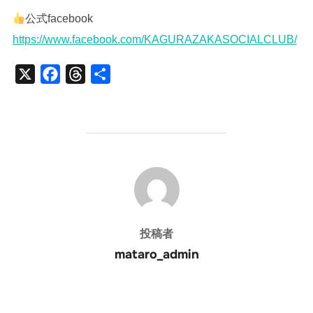
公式facebook
https://www.facebook.com/KAGURAZAKASOCIALCLUB/
X
F
T
共
a
h
有
c
r
e
e
b
a
投稿者
o
d
o
s
k
投稿者
mataro_admin