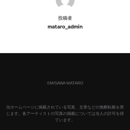
o
s
k
投稿者
mataro_admin
©️MISAWA MATARO
当ホームページに掲載されている写真、文章などの無断転載を禁
じます。各アーティストの写真の掲載については当人の許可を得
ています。