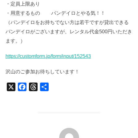
・定員上限あり
・用意するもの パンデイロとやる気！！
（パンデイロをお持ちでない方は若干ですが貸出できる
パンデイロがございますが、レンタル代金500円いただき
ます。）
https://customform.jp/form/input/152543
沢山のご参加お待ちしています！
X
F
T
共
a
h
有
c
r
e
e
b
a
投稿者
o
d