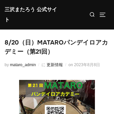
コ
三沢またろう 公式サイ
ン
検
サイド
テ
ト
索
ン
対
ツ
象:
へ
8/20（日）MATAROパンデイロアカ
ス
デミー（第21回）
キ
ッ
投
by
mataro_admin
に
更新情報
on
2023年8月8日
プ
稿
日: